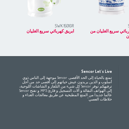
RD
SWK 1501GR
بائي سريع الغليان من
ابريق كهربائي سريع الغليان
ابر
ن
Africa
Asia
E
Sencor Let's Live
(ру́сский
Беларусь
Bahrain
(عربي)
(مصر
(عربي
تمتع بالحياة إلى الحد الأقصى. Sencor موجهة إلى الناس ذوي
All countries
(English)
India
(English)
България
(български
أسلوب و الذين يريدون عيش حياتهم إلى أقصى حد. من أجل
ترفيهكم توفر Sencor كل شيء من التلفاز و الشاشات اللوحية،
(
Česká republika
Jordan
(عربي)
All countries
(عربي)
إلى الهواتف النقالة و آلات التسجيل و قارئ MP3. و تفتح Sencor
Maroc
(français)
Pakistan
(English)
Deutschland
(D
عالما جديدا من المتع المطبخية عن طريق معالجات الغداء و
(ee
Eesti
Qatar
(عربي)
خلاطات العصي."
All countries
(english)
Ελλάδα
(ελ
(
España
Eي)
All countries
France
(f
Hrvatska
(h
Italia
(i