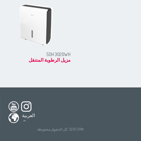
SDH 3020WH
مزيل الرطوبة المتنقل
h America
South America
USA
(English)
All countries
(English)
nada
(English)
All countries
(Deutsch)
العربية
ada
(français)
All countries
(español)
tries
(English)
All countries
(ру́сский язы́к)
©SENCOR. كل الحقوق محفوظة
All countries
(عربي)
(Deutsch)
ries
tries
(español)