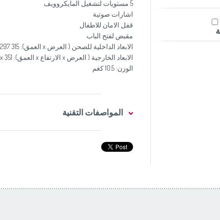
5 مستويات لتشغيل المايكروويف
اشارات صوتية
قفل الامان للاطفال
ة
مقبض لفتح الباب
الابعاد الداخلية للصحن ( العرض x العمق): 315 x 297 مم
الابعاد الخارجية ( العرض x الارتفاع x العمق): 452x262x 351 مم
الوزن: 10.5 كغم
المواصفات التقنية