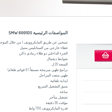
موزاين المطبخ
(Slovenščina)
Slovenija
وصانعات الساندويشات
(Deutsch)
Switzerland
United Kingdom
(English)
Other Countries
(English)
المواصفات الرئيسية SMW 6001DS
تسخين عن طريق المايكروويف ( من خلال الموج
غطاء خارجي من الستانليس ستيل
الجزء الداخلي ذو طلاء رمادي داكن
ضوابط ديجيتال
السعة 20 ل
برامج طهي مبرمجة مسبقاً ( 8 قوائم طعام)
طهي متعدد المراحل
ايذابة تلقائية
نسق التشغيل السريع
ساعة
تشغيل متأخر
مؤقت 95 دقيقة
قدرة المايكروويف 700 واط