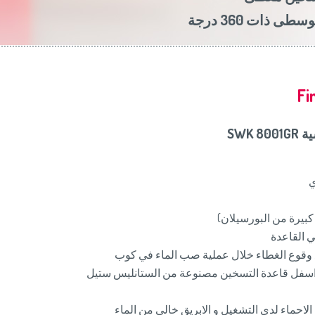
Slovenija
(Slov
طى ذات 360 درجة
Switzerland
(D
United Kingdom
(
Other Countries
(
Fi
SWK 
ي
كبيرة من البورسيلان)
ي القاعدة
 وقوع الغطاء خلال عملية صب الماء في كوب
سفل قاعدة التسخين مصنوعة من الستانليس ستيل
لاحماء لدى التشغيل و الابريق خالي من الماء