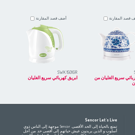
 قصد المقارنة
أضف قصد المقارنة
RD
SWK 1501GR
بائي سريع الغليان من
ابريق كهربائي سريع الغليان
ابر
ن
Africa
Asia
E
Sencor Let's Live
(ру́сский
Беларусь
Bahrain
(عربي)
(مصر
(عربي
تمتع بالحياة إلى الحد الأقصى. Sencor موجهة إلى الناس ذوي
All countries
(English)
India
(English)
България
(български
أسلوب و الذين يريدون عيش حياتهم إلى أقصى حد. من أجل