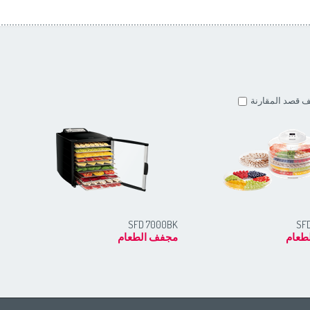
 قصد المقارنة
BK
SFD 7000BK
SF
طعام
مجفف الطعام
مج