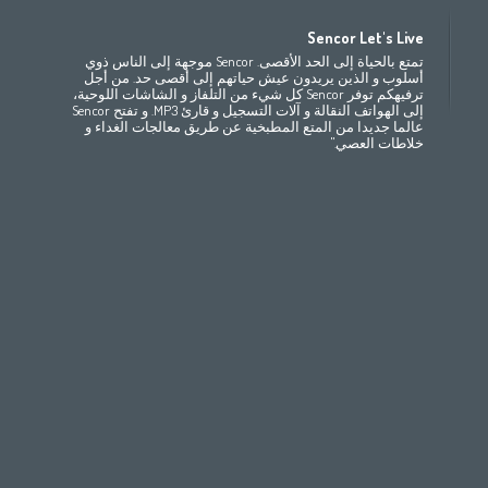
Africa
Asia
E
Sencor Let's Live
(عربي
(مصر
(عربي)
Bahrain
Беларусь
(ру́сский
تمتع بالحياة إلى الحد الأقصى. Sencor موجهة إلى الناس ذوي
All countries
(English)
India
(English)
България
(български
أسلوب و الذين يريدون عيش حياتهم إلى أقصى حد. من أجل
ترفيهكم توفر Sencor كل شيء من التلفاز و الشاشات اللوحية،
(عربي)
All countries
(عربي)
Jordan
Česká republika
(
إلى الهواتف النقالة و آلات التسجيل و قارئ MP3. و تفتح Sencor
Maroc
(français)
Pakistan
(English)
Deutschland
(D
عالما جديدا من المتع المطبخية عن طريق معالجات الغداء و
(عربي)
Qatar
Eesti
(ee
خلاطات العصي."
All countries
(english)
Ελλάδα
(ελ
All countries
Eي)
España
(
France
(f
Hrvatska
(h
Italia
(i
Latvija
(latviešu
Magyarország
(
Polska
România
(r
Росси́я
(ру́сский
Srbija
(srps
Slovensko
(slo
Slovenija
(Slov
Suomi
(suome
Switzerland
(D