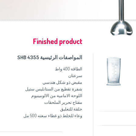
موزاين المطبخ
(Slovenščina)
Slovenija
وصانعات الساندويشات
(Deutsch)
Switzerland
United Kingdom
(English)
Other Countries
(English)
Finished product
المواصفات الرئيسية SHB 4355
الطاقة 400 واط
سرعتان
مقبض ذو شكل هندسي
شفرة تقطيع من الستانليس ستيل
اللوحة الامامية من الالومينيوم
مفتاح تحرير الملحقات
حلقة للتعليق
وعاء للخلط ذو غطاء سعته 500 مل