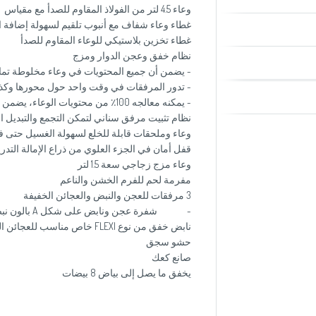
وعاء 4.5 لتر من الفولاذ المقاوم للصدأ مع مقياس
غطاء وعاء شفاف مع أنبوب تلقيم لسهولة إضافة ال
غطاء تخزين بلاستيكي للوعاء المقاوم للصدأ
نظام خفق وعجن الدوار ومزج
- يضمن أن جميع المحتويات في وعاء مخلوطة تمام
- تدور المرفقات في وقت واحد حول محورها وكذ
- يمكنه معالجه 100٪ من محتويات الوعاء، يضمن المزج المثالي للمكونات
نظام تثبيت مرفق سناني لتمكن التجمع والتبديل ا
وعاء وملحقات قابلة للخلع لسهولة الغسيل حتى 
قفل أمان في الجزء العلوي من ذراع الإمالة التدر
وعاء مزج زجاجي سعة 1.5 لتر
مفرمة لحم للفرم الخشن والناعم
3 مرفقات للعجن والنبض والعجائن الخفيفة
- شفرة عجن ونابض على شكل A بالون نبض للخفق
نابض خفق من نوع FLEXI خاص مناسب للعجائن الناعمة
حشو سجق
صانع كعك
يخفق ما يصل إلى بياض 8 بيضات