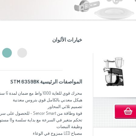
موزاين المطبخ
(Slovenščina)
Slovenija
وصانعات الساندويشات
(Deutsch)
Switzerland
United Kingdom
(English)
Other Countries
(English)
خيارات الألوان
المواصفات الرئيسية STM 6359BK
محرك قوي للغاية 1000 واط مع ضمان لمدة 6 سنوات
هيكل معدني بالكامل قوي بتروس معدنية
تصميم ثلاثي المحاور
قوة وطاقة من Sencor Smart - للحصول على سرعة مثالية
تحكم متغير في السرعة مع بداية سلسة و8 مستويات للسرعة
وظيفة النبضات
مصباح LED ممزوج في الوعاء