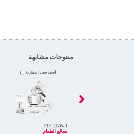
منتوجات مشابهة
أضف قصد المقارنة
STM 6350WH
معالج الطعام