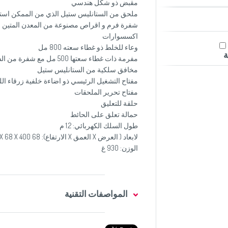
مقبض ذو شكل هندسي
ملحق من الستانليس ستيل الذي من الممكن استع
شفرة فرم و اقراص مصنوعة من المعدن المتين
اكسسوارات
وعاء للخلط ذو غطاء سعته 800 مل
ة
مفرمة ذات غطاء سعتها 500 مل مع شفرة من الستانليس ستيل
مخافق سلكية من الستانليس ستيل
مفتاح التشغيل الرئيسي ذو اضاءة خلفية زرقاء الل
مفتاح تحرير الملحقات
حلقة للتعليق
حمالة تعلق على الحائط
طول السلك الكهربائي: 1.2 م
لابعاد ( العرض X العمق X الارتفاع): 68 X 68 X 400 مم
الوزن: 930 غ
المواصفات التقنية