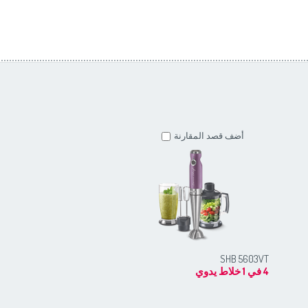
أضف قصد المقارنة
SHB 4260WH
SHB 5603VT
4 في 1 خلاط يدوي
خلاط يدوي