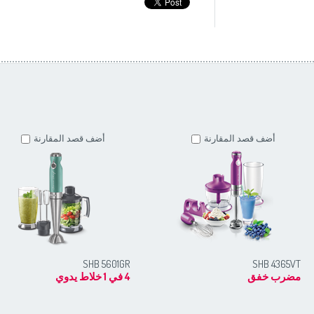
أضف قصد المقارنة
أضف قصد المقارنة
SHB 5601GR
SHB 4365VT
مضرب خفق
4 في 1 خلاط يدوي