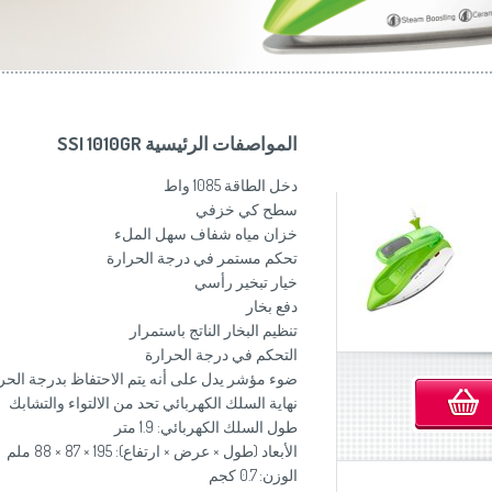
موزاين المطبخ
(Slovenščina)
Slovenija
وصانعات الساندويشات
(Deutsch)
Switzerland
United Kingdom
(English)
Other Countries
(English)
المواصفات الرئيسية SSI 1010GR
دخل الطاقة 1085 واط
سطح كي خزفي
خزان مياه شفاف سهل الملء
تحكم مستمر في درجة الحرارة
خيار تبخير رأسي
دفع بخار
تنظيم البخار الناتج باستمرار
التحكم في درجة الحرارة
ضوء مؤشر يدل على أنه يتم الاحتفاظ بدرجة الحر
نهاية السلك الكهربائي تحد من الالتواء والتشابك
طول السلك الكهربائي: 1.9 متر
الأبعاد (طول × عرض × ارتفاع): 195 × 87 × 88 ملم
الوزن: 0.7 كجم