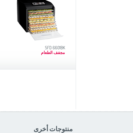
SFD 6601BK
مجفف الطعام
منتوجات أخرى