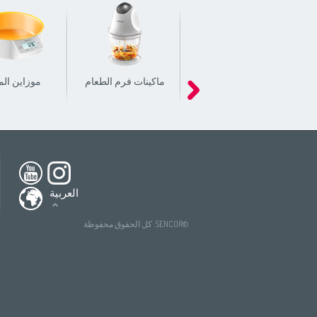
ماكينات فرم الطعام
موزاين ال
h America
South America
USA
(English)
All countries
(English)
nada
(English)
All countries
(Deutsch)
العربية
ada
(français)
All countries
(español)
tries
(English)
All countries
(ру́сский язы́к)
©SENCOR. كل الحقوق محفوظة
All countries
(عربي)
(Deutsch)
ries
tries
(español)
́сский язы́к)
All countries
(