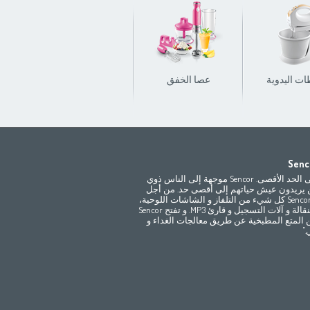
ات اليدوية
عصا الخفق
ماكينات طحن اللحوم
ما
Africa
Asia
Senco
Bahrain
(عربي)
(مصر
(عربي
تمتع بالحياة إلى الحد الأقصى. Sencor موجهة إلى الناس ذوي
All countries
(English)
India
(English)
 يريدون عيش حياتهم إلى أقصى حد. من أجل
ترفيهكم توفر Sencor كل شيء من التلفاز و الشاشات اللوحية،
Jordan
(عربي)
All countries
(عربي)
إلى الهواتف النقالة و آلات التسجيل و قارئ MP3. و تفتح Sencor
Maroc
(français)
Pakistan
(English)
 المتع المطبخية عن طريق معالجات الغداء و
Qatar
(عربي)
"
All countries
(english)
Eي)
All countries