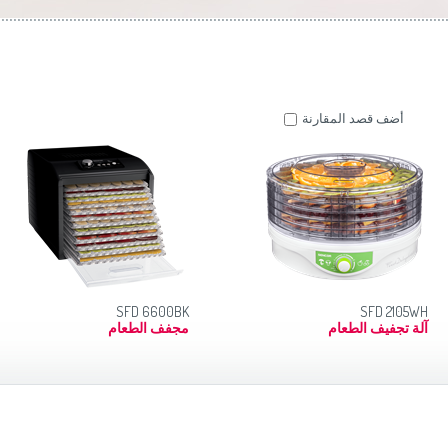
موزاين المطبخ
(Slovenščina)
Slovenija
وصانعات الساندويشات
(Deutsch)
Switzerland
United Kingdom
(English)
Other Countries
(English)
أضف قصد المقارنة
SFD 6600BK
SFD 2105WH
آلة تجفيف الطعام
مجفف الطعام