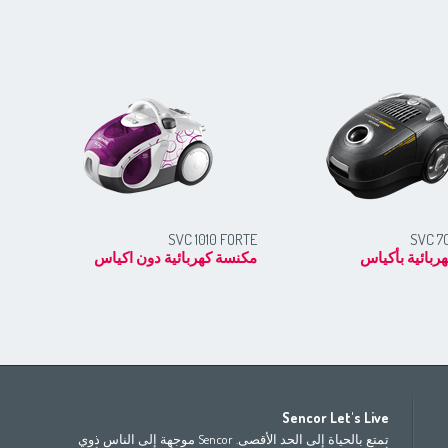
60
SVC 1010 FORTE
SVC 7
ربائية بأكياس
مكنسة كهربائية دون اكياس
مض
Africa
Asia
E
Sencor Let's Live
(عربي
(مصر
(عربي)
Bahrain
Беларусь
(ру́сский
تمتع بالحياة إلى الحد الأقصى. Sencor موجهة إلى الناس ذوي