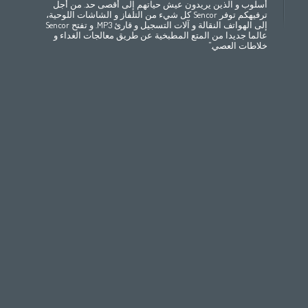
All countries
(English)
India
(English)
България
(български
أسلوب و الذين يريدون عيش حياتهم إلى أقصى حد. من أجل
ترفيهكم توفر Sencor كل شيء من التلفاز و الشاشات اللوحية،
(عربي)
All countries
(عربي)
Jordan
Česká republika
(
إلى الهواتف النقالة و آلات التسجيل و قارئ MP3. و تفتح Sencor
Maroc
(français)
Pakistan
(English)
Deutschland
(D
عالما جديدا من المتع المطبخية عن طريق معالجات الغداء و
(عربي)
Qatar
Eesti
(ee
خلاطات العصي."
All countries
(english)
Ελλάδα
(ελ
All countries
Eي)
España
(
France
(f
Hrvatska
(h
Italia
(i
Latvija
(latviešu
Magyarország
(
Polska
România
(r
Росси́я
(ру́сский
Srbija
(srps
Slovensko
(slo
Slovenija
(Slov
Suomi
(suome
Switzerland
(D
United Kingdom
(
Other Countries
(