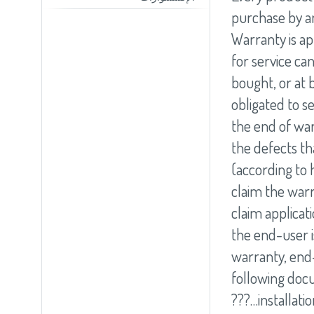
Slovenija
(Slov
purchase by an
Switzerland
(D
United Kingdom
(
Warranty is a
Other Countries
(
for service ca
bought, or at 
obligated to s
the end of war
the defects th
(according to 
claim the warr
claim applicat
the end-user is
warranty, end-
following docu
installation…?