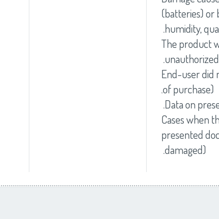
(batteries) or
humidity, qua
The product wa
unauthorized
End-user did n
of purchase).
Data on pres
Cases when the
presented doc
damaged).