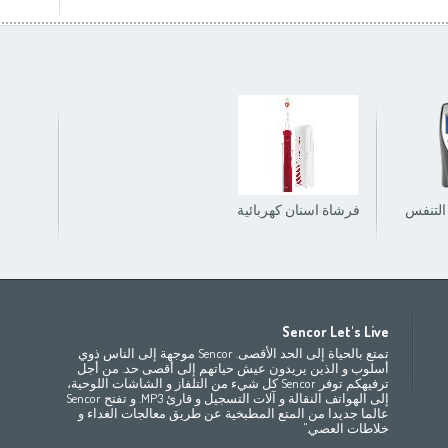
التنفس
فرشاة اسنان كهربائية
Africa
Asia
E
Sencor Let's Live
(عربي
(مصر
(عربي)
Bahrain
Беларусь
(ру́сский
تمتع بالحياة إلى الحد الأقصى. Sencor موجهة إلى الناس ذوي
All countries
(English)
India
(English)
България
(български
أسلوب و الذين يريدون عيش حياتهم إلى أقصى حد. من أجل
ترفيهكم توفر Sencor كل شيء من التلفاز و الشاشات اللوحية،
(عربي)
All countries
(عربي)
Jordan
Česká republika
(
إلى الهواتف النقالة و آلات التسجيل و قارئ MP3. و تفتح Sencor
Maroc
(français)
Pakistan
(English)
Deutschland
(D
عالما جديدا من المتع المطبخية عن طريق معالجات الغداء و
(عربي)
Qatar
Eesti
(ee
خلاطات العصي."
All countries
(english)
Ελλάδα
(ελ