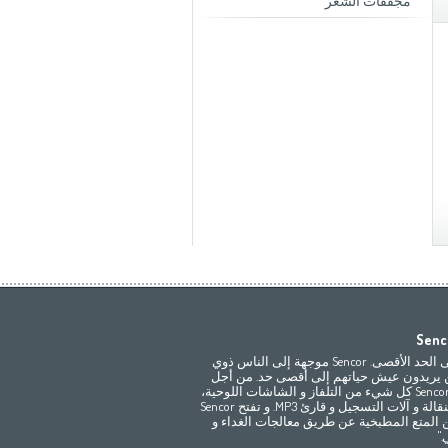
مجففات الشعر
Africa
Asia
Senco
Bahrain
(عربي)
(مصر
(عربي
تمتع بالحياة إلى الحد الأقصى. Sencor موجهة إلى الناس ذوي
All countries
(English)
India
(English)
 يريدون عيش حياتهم إلى أقصى حد. من أجل
ترفيهكم توفر Sencor كل شيء من التلفاز و الشاشات اللوحية،
Jordan
(عربي)
All countries
(عربي)
إلى الهواتف النقالة و آلات التسجيل و قارئ MP3. و تفتح Sencor
Maroc
(français)
Pakistan
(English)
 المتع المطبخية عن طريق معالجات الغداء و
Qatar
(عربي)
"