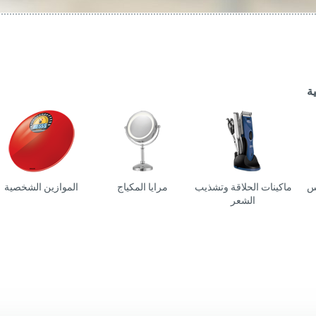
موزاين المطبخ
(Slovenščina)
Slovenija
وصانعات الساندويشات
(Deutsch)
Switzerland
United Kingdom
(English)
Other Countries
(English)
ة
فس
ماكينات الحلاقة وتشذيب
مرايا المكياج
الموازين الشخصية
الشعر