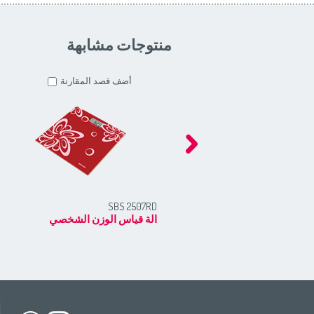
منتوجات مشابهة
أضف قصد المقارنة
SBS 2507RD
الة قياس الوزن الشخصي
h America
South America