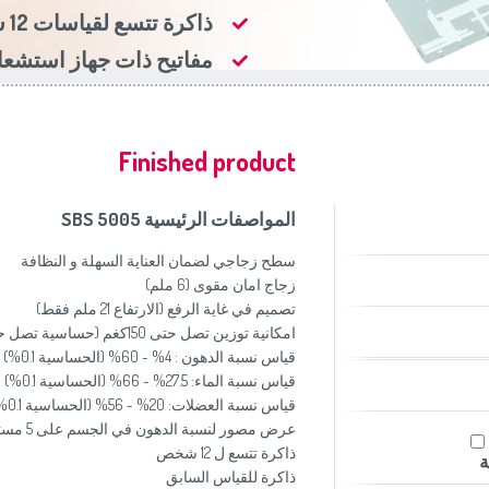
موزاين المطبخ
(Slovenščina)
Slovenija
ذاكرة تتسع لقياسات 12 شخص
وصانعات الساندويشات
(Deutsch)
Switzerland
United Kingdom
(English)
مفاتيح ذات جهاز استشعا
Other Countries
(English)
Finished product
المواصفات الرئيسية SBS 5005
سطح زجاجي لضمان العناية السهلة و النظافة
زجاج امان مقوى (6 ملم)
تصميم في غاية الرفع (الارتفاع 21 ملم فقط)
امكانية توزين تصل حتى 150كغم (حساسية تصل حتى 100 غم)
قياس نسبة الدهون : 4% - 60% (الحساسية 0.1%)
قياس نسبة الماء: 27.5% - 66% (الحساسية 0.1%)
قياس نسبة العضلات: 20% - 56% (الحساسية 0.1%)
عرض مصور لنسبة الدهون في الجسم على 5 مستويات
ذاكرة تتسع ل 12 شخص
ة
ذاكرة للقياس السابق