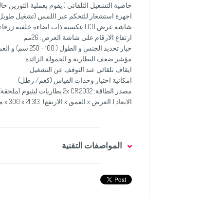
خاصية التشغيل التلقائي ( يقوم بعملية التوزين حال
اجهزة استشعار للتحكم عبر اللمس (تشغيل طويل ا
شاشة عرض LCD عكسية ذات اضاءة خلفية زرقاء اللون ( 160 x 30 مم)
ارتفاع الارقام على شاشة العرض: 26مم
خيار تحديد الجنس و الطول ( 100 – 250 سم) و العمر ( 10 – 100 سنة)
مؤشر ضعف البطارية و الحمولة الزائدة
ايقاف تلقائي عند التوقف عن التشغيل
امكانية اختيار وحدات القياس (كغم/ رطل)
مصدر الطاقة: 2x CR 2032 بطاريات ليثيوم (ملحقة)
الابعاد ( العرض x العمق x الارتفع): 313 x 300 x 21 مم
المواصفات التقنية