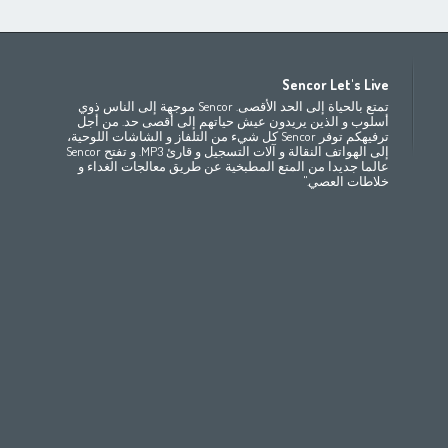
Africa
Asia
E
Sencor Let's Live
(عربي
(مصر
(عربي)
Bahrain
Беларусь
(ру́сский
تمتع بالحياة إلى الحد الأقصى. Sencor موجهة إلى الناس ذوي
All countries
(English)
India
(English)
България
(български
أسلوب و الذين يريدون عيش حياتهم إلى أقصى حد. من أجل
ترفيهكم توفر Sencor كل شيء من التلفاز و الشاشات اللوحية،
(عربي)
All countries
(عربي)
Jordan
Česká republika
(
إلى الهواتف النقالة و آلات التسجيل و قارئ MP3. و تفتح Sencor
Maroc
(français)
Pakistan
(English)
Deutschland
(D
عالما جديدا من المتع المطبخية عن طريق معالجات الغداء و
(عربي)
Qatar
Eesti
(ee
خلاطات العصي."
All countries
(english)
Ελλάδα
(ελ
All countries
Eي)
España
(
France
(f
Hrvatska
(h
Italia
(i
Latvija
(latviešu
Magyarország
(
Polska
România
(r
Росси́я
(ру́сский
Srbija
(srps
Slovensko
(slo
Slovenija
(Slov