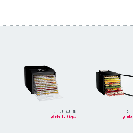
1BK
SFD 6600BK
SF
طعام
مجفف الطعام
مج