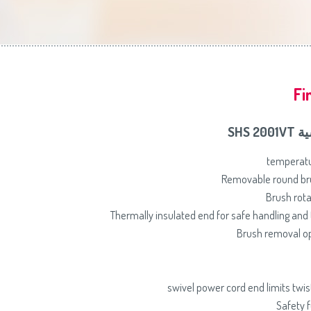
Slovenija
(Slov
Switzerland
(D
United Kingdom
(
Other Countries
(
Fi
يسية
Removable round br
Brush rota
Thermally insulated end for safe handling and 
Brush removal op
Safety 