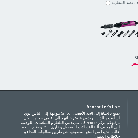
 قصد المقارنة
S
عر
Africa
Asia
E
Sencor Let's Live
(عربي
(مصر
(عربي)
Bahrain
Беларусь
(ру́сский
تمتع بالحياة إلى الحد الأقصى. Sencor موجهة إلى الناس ذوي
All countries
(English)
India
(English)
България
(български
أسلوب و الذين يريدون عيش حياتهم إلى أقصى حد. من أجل
ترفيهكم توفر Sencor كل شيء من التلفاز و الشاشات اللوحية،
(عربي)
All countries
(عربي)
Jordan
Česká republika
(
إلى الهواتف النقالة و آلات التسجيل و قارئ MP3. و تفتح Sencor
Maroc
(français)
Pakistan
(English)
Deutschland
(D
عالما جديدا من المتع المطبخية عن طريق معالجات الغداء و
(عربي)
Qatar
Eesti
(ee
خلاطات العصي."