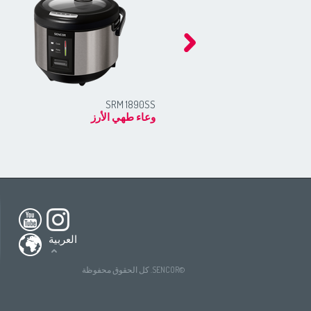
SRM 1890SS
وعاء طهي الأرز
h America
South America
USA
(English)
All countries
(English)
nada
(English)
All countries
(Deutsch)
العربية
ada
(français)
All countries
(español)
tries
(English)
All countries
(ру́сский язы́к)
©SENCOR. كل الحقوق محفوظة
All countries
(عربي)
(Deutsch)
ries
tries
(español)
́сский язы́к)