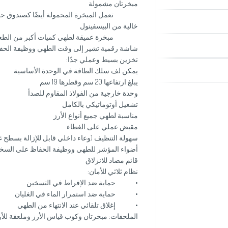
مبخرتان مشمولة
تعمل المبخرة المحمولة أيضًا كصندوق حمل،
خالية من البيسفينول
مبخرة عميقة لطهي كميات أكبر من الطعام في
شاشة رقمية تشير إلى وقت الطهي ووظيفة الحف
تخزين بسيط وعملي جدًا:
يمكن لف سلك الطاقة في الوحدة الأساسية
يبلغ ارتفاعها 20 سم وقطرها 19 سم
وحدة خارجية من الفولاذ المقاوم للصدأ
تشغيل أوتوماتيكي بالكامل
مناسبة لطهي جميع أنواع الأرز
مقبض عملي على الغطاء
سهولة التنظيف (وعاء داخلي قابل للإزالة بسطح غ
أضواء المؤشر للطهي ووظيفة الحفاظ على السخ
قائم مضاد للانزلاق
نظام ثلاثي للأمان:
• حماية ضد الإفراط في التسخين
• حماية ضد استمرار الماء في الغليان
• إغلاق تلقائي عند الانتهاء من الطهي
الملحقات: مبخرتان وكوب قياس الأرز وملعقة للأر