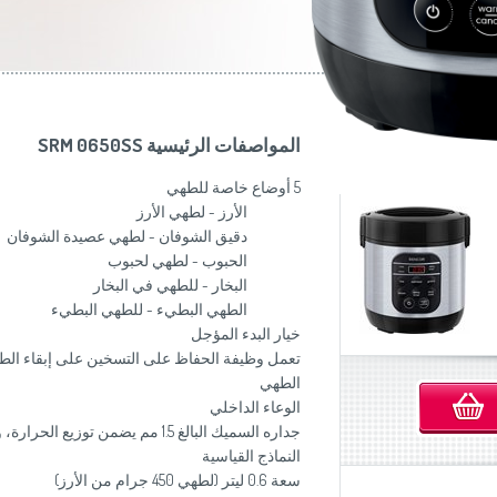
موزاين المطبخ
(Slovenščina)
Slovenija
وصانعات الساندويشات
(Deutsch)
Switzerland
United Kingdom
(English)
Other Countries
(English)
المواصفات الرئيسية SRM 0650SS
5 أوضاع خاصة للطهي
الأرز - لطهي الأرز
دقيق الشوفان - لطهي عصيدة الشوفان
الحبوب - لطهي لحبوب
البخار - للطهي في البخار
الطهي البطيء - للطهي البطيء
خيار البدء المؤجل
الطهي
الوعاء الداخلي
جداره السميك البالغ 1.5 مم يضمن 
النماذج القياسية
سعة 0.6 ليتر (لطهي 450 جرام من الأرز)