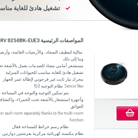
موزاين المطبخ
(Slovenščina)
Slovenija
تشغيل هادئ للغاية مناسب
وصانعات الساندويشات
(Deutsch)
Switzerland
United Kingdom
(English)
Other Countries
(English)
المواصفات الرئيسية SRV 9250BK-EUE3
مثالية لتنظيف السجاد، والأرضيات العائمة، وأرضي
وما إلى ذلك.
مستشعر أمامي مضاد للصدمات يعمل بالأشعة تح
تشغيل هادئ للغاية مناسب للحيوانات المنزلية
محرك تيار ثابت غير فرجوني لإطالة عمر الجهاز
Sencor Nav. نظام التوجيه 15.0
وأجهزة استشعار بالأشعة تحت الحمراء، واكتشاف
العوائق.
g for each room separately thanks to the multi-room
function
نظام رسم خرائط للمساحة فعال
نظام مكنسة كهربائية مركزية بفرشتين دوارتين: