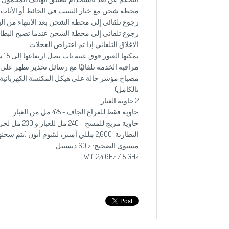
محطة شحن مع خيار التثبيت في الحائط أو الأثاث
رجوع تلقائي إلى محطة الشحن بعد الانتهاء من الب
رجوع تلقائي إلى محطة الشحن عندما تصبح البطا
الاغلاق التلقائي إذا تم اعتراض العجلات
يمكنها العبور فوق عتبة باب يصل ارتفاعها إلى 1.5 سم
مراقبة الخدمة تلقائيًا مع رسائل تحذير تظهر عل
مصباح مؤشر حالة على هيكل المكنسة الكهربائية
بالكامل)
2 حاوية الغبار:
حاوية فقط للفراغ الجاف - 475 مل من الغبار
حاوية مزيج للمسح - 240 مل للغبار و 230 مل لخزان المياه
البطارية: 2,600 مللي أمبير، ليثيوم أيون (يتم شحنها بالكامل بعد حوالي 5 ساعات)
مستوى الضجيج: < 60 ديسيبل
Wifi 2,4 GHz / 5 GHz