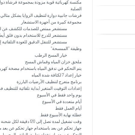
مكنسة كهربائية قوية مزودة بمجموعة فرشاة دوارة
الصلبة
فرشات جانبية دوارة لتنظيف الزوايا بشكل مثالي
مجموعة كبيرة من أجهزة الاستشعار
مستشعر ممتص للصدمات للكشف عن الع
مستشعر للدرج للاستخدام بدون قلق أيضًا في
مستشعر للتنقل الدقيق للعودة التلقائية إل
وظيفة "الممسحة"
خيار المسح الرطب
ملحق خزان المياه وقماش المسح
يتم التحكم في تدفق المياه باستخدام مضخة كهربا
خيار إعداد 7 لكثافة شدة المياه
برنامج متعرج لتنظيف الأرضيات البارزة
إعدادات التوقيت المتغير (بداية تلقائية للتنظيف 
يوم واحد فقط في الأسبوع
أيام متعددة في الأسبوع
أيام العمل فقط
عطلة نهاية الأسبوع فقط
وقت تشغيل لمدة تصل إلى 120 دقيقة لكل شحنة
جهاز تحكم عن بعد باستخدام جهاز تحكم عن بعد 
التحكم عن بعد باستخدام تطبيق الهاتف المحمول WiFi