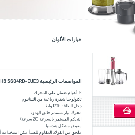
موزاين المطبخ
(Slovenščina)
Slovenija
وصانعات الساندويشات
(Deutsch)
Switzerland
United Kingdom
(English)
Other Countries
(English)
خيارات الألوان
المواصفات الرئيسية SHB 5604RD-EUE3
6-أعوام ضمان على المحرك
تكنولوجيا شفرة رباعية من التيتانيوم
دخل الطاقة 1200 واط
محرك تيار مستمر فائق الهدوء
التحكم المستمر بالسرعة (20 سرعة)
مقبض مشكل هندسيا
ملحق من الفولاذ المقاوم للصدأ مكن استخدامه أ