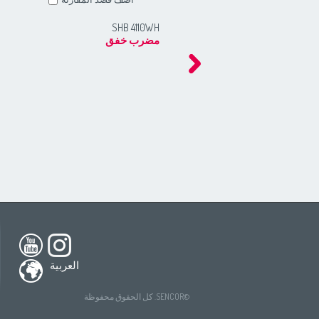
SHB 4110WH
مضرب خفق
h America
South America
USA
(English)
All countries
(English)
nada
(English)
All countries
(Deutsch)
العربية
ada
(français)
All countries
(español)
tries
(English)
All countries
(ру́сский язы́к)
©SENCOR. كل الحقوق محفوظة
All countries
(عربي)
(Deutsch)
ries