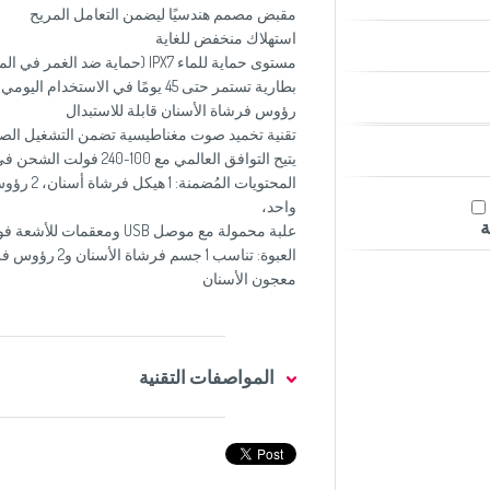
مقبض مصمم هندسيًا ليضمن التعامل المريح
استهلاك منخفض للغاية
مستوى حماية للماء IPX7 (حماية ضد الغمر في الماء)
بطارية تستمر حتى 45 يومًا في الاستخدام اليومي
رؤوس فرشاة الأسنان قابلة للاستبدال
تقنية تخميد صوت مغناطيسية تضمن التشغيل الصامت <65 ديس
يتيح التوافق العالمي مع 100-240 فولت الشحن في أي مكان في العالم
واحد،
ة
علبة محمولة مع موصل USB ومعقمات للأشعة فوق البنفسجية ببطارية
معجون الأسنان
المواصفات التقنية