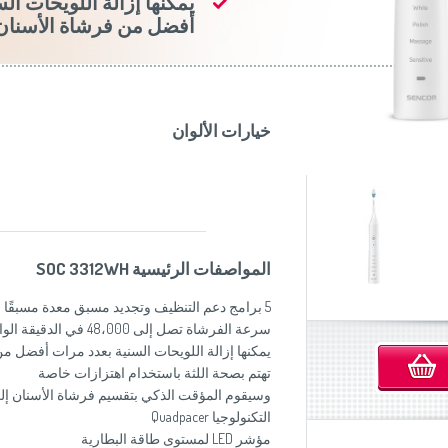
يمكنها إزالة اللويحات ال
موزاين المطبخ
(Slovenščina)
Slovenija
أفضل من فرشاة الأسنان 
وصانعات الساندويشات
(Deutsch)
Switzerland
United Kingdom
(English)
Other Countries
(English)
خيارات الألوان
المواصفات الرئيسية SOC 3312WH
5 برامج دعم التنظيف وتجديد مسبق معدة مسبقًا
سرعة الفرشاة تصل إلى 48،000 في الدقيقة الواحدة
يمكنها إزالة اللويحات السنية بعدد مرات أفضل من
تهتم بصحة اللثة باستخدام اهتزازات خاصة
التكنولوجيا Quadpacer
مؤشر LED لمستوى طاقة البطارية