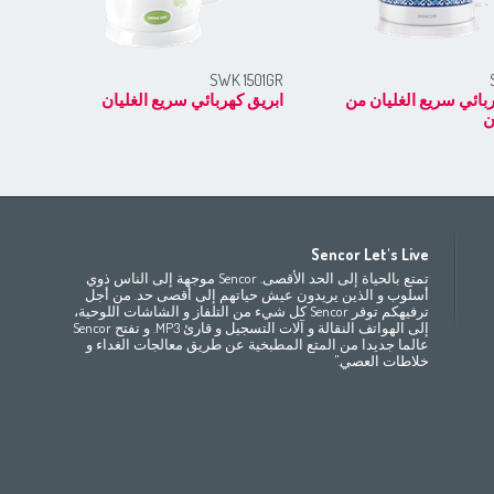
RD
SWK 1501GR
بائي سريع الغليان من
ابريق كهربائي سريع الغليان
ابر
ن
Africa
Asia
E
Sencor Let's Live
(ру́сский
Беларусь
Bahrain
(عربي)
(مصر
(عربي
تمتع بالحياة إلى الحد الأقصى. Sencor موجهة إلى الناس ذوي
All countries
(English)
India
(English)
България
(български
أسلوب و الذين يريدون عيش حياتهم إلى أقصى حد. من أجل
ترفيهكم توفر Sencor كل شيء من التلفاز و الشاشات اللوحية،
(
Česká republika
Jordan
(عربي)
All countries
(عربي)
إلى الهواتف النقالة و آلات التسجيل و قارئ MP3. و تفتح Sencor
Maroc
(français)
Pakistan
(English)
Deutschland
(D
عالما جديدا من المتع المطبخية عن طريق معالجات الغداء و
(ee
Eesti
Qatar
(عربي)
خلاطات العصي."
All countries
(english)
Ελλάδα
(ελ
(
España
Eي)
All countries
France
(f
Hrvatska
(h
Italia
(i
Latvija
(latviešu