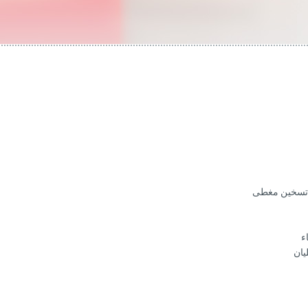
ن تسخين مغطى
ء
يان