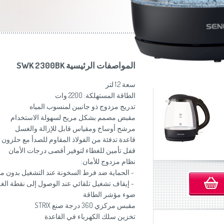
موزاين المطبخ
(Slovenščina)
Slovenija
وصانعات الساندويشات
(Deutsch)
Switzerland
United Kingdom
(English)
Other Countries
(English)
المواصفات الرئيسية SWK 2300BK
سعة 1.2 لتر
الطاقة المستهلكة: 2200 وات
تدريج مزدوج ذو جانبين لمنسوب المياه
مقبض مصمم بشكل مريح لسهولة الاستخدام
مرشح أوساخ ومقياس قابل للإزالة والغسل
قاعدة تدفئة من الفولاذ المقاوم للصدأ مع حلزو
قفل تأمين للغطاء لتوفير أقصى درجات الأمان
نظام مزدوج للأمان:
- الحماية ضد فرط السخونة عند التشغيل بدون ما
- إيقاف تشغيل تلقائي عند الوصول إلى نقطة الغل
ضوء مؤشر الطاقة
مقبس مركزي 360 درجة صنع STRIX
تخزين سلك الكهرباء في القاعدة