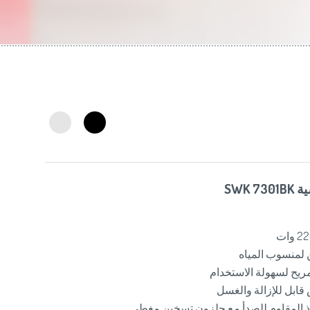
Slovenija
(Slov
Switzerland
(D
United Kingdom
(
Other Countries
(
SWK 
ن لمنسوب المياه
ح لسهولة الاستخدام
ابل للإزالة والغسل
اذ المقاوم للصدأ مع حلزون تسخين مغطى