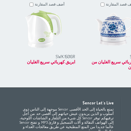
 قصد المقارنة
أضف قصد المقارنة
RD
SWK 1501GR
بائي سريع الغليان من
ابريق كهربائي سريع الغليان
ابر
ن
Africa
Asia
E
Sencor Let's Live
(ру́сский
Беларусь
Bahrain
(عربي)
(مصر
(عربي
تمتع بالحياة إلى الحد الأقصى. Sencor موجهة إلى الناس ذوي
All countries
(English)
India
(English)
България
(български
أسلوب و الذين يريدون عيش حياتهم إلى أقصى حد. من أجل
ترفيهكم توفر Sencor كل شيء من التلفاز و الشاشات اللوحية،
(
Česká republika
Jordan
(عربي)
All countries
(عربي)
إلى الهواتف النقالة و آلات التسجيل و قارئ MP3. و تفتح Sencor
Maroc
(français)
Pakistan
(English)
Deutschland
(D
عالما جديدا من المتع المطبخية عن طريق معالجات الغداء و
(ee
Eesti
Qatar
(عربي)