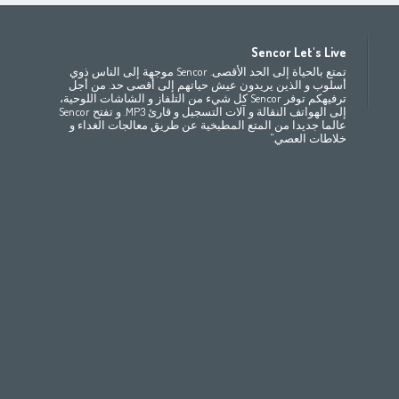
Africa
Asia
E
Sencor Let's Live
(ру́сский
Беларусь
Bahrain
(عربي)
(مصر
(عربي
تمتع بالحياة إلى الحد الأقصى. Sencor موجهة إلى الناس ذوي
All countries
(English)
India
(English)
България
(български
أسلوب و الذين يريدون عيش حياتهم إلى أقصى حد. من أجل
ترفيهكم توفر Sencor كل شيء من التلفاز و الشاشات اللوحية،
(
Česká republika
Jordan
(عربي)
All countries
(عربي)
إلى الهواتف النقالة و آلات التسجيل و قارئ MP3. و تفتح Sencor
Maroc
(français)
Pakistan
(English)
Deutschland
(D
عالما جديدا من المتع المطبخية عن طريق معالجات الغداء و
(ee
Eesti
Qatar
(عربي)
خلاطات العصي."
All countries
(english)
Ελλάδα
(ελ
(
España
Eي)
All countries
France
(f
Hrvatska
(h
Italia
(i
Latvija
(latviešu
Magyarország
(
Polska
România
(r
Росси́я
(ру́сский
Srbija
(srps
Slovensko
(slo
Slovenija
(Slov
Suomi
(suome