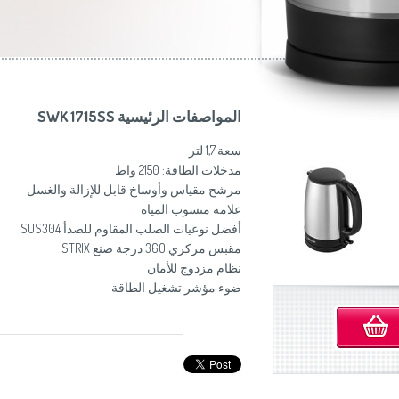
موزاين المطبخ
(Slovenščina)
Slovenija
وصانعات الساندويشات
(Deutsch)
Switzerland
United Kingdom
(English)
Other Countries
(English)
المواصفات الرئيسية SWK 1715SS
سعة 1,7 لتر
مدخلات الطاقة: 2150 واط
مرشح مقياس وأوساخ قابل للإزالة والغسل
علامة منسوب المياه
أفضل نوعيات الصلب المقاوم للصدأ SUS304
مقبس مركزي 360 درجة صنع STRIX
نظام مزدوج للأمان
ضوء مؤشر تشغيل الطاقة