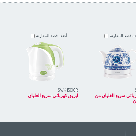
 قصد المقارنة
أضف قصد المقارنة
RD
SWK 1501GR
بائي سريع الغليان من
ابريق كهربائي سريع الغليان
ابر
ن
Africa
Asia
E