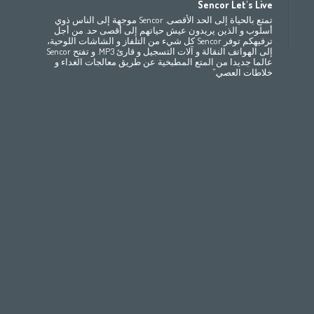
Sencor Let's Live
(ру́сский
Беларусь
Bahrain
(عربي)
(مصر
(عربي
تمتع بالحياة إلى الحد الأقصى. Sencor موجهة إلى الناس ذوي
All countries
(English)
India
(English)
България
(български
أسلوب و الذين يريدون عيش حياتهم إلى أقصى حد. من أجل
ترفيهكم توفر Sencor كل شيء من التلفاز و الشاشات اللوحية،
(
Česká republika
Jordan
(عربي)
All countries
(عربي)
إلى الهواتف النقالة و آلات التسجيل و قارئ MP3. و تفتح Sencor
Maroc
(français)
Pakistan
(English)
Deutschland
(D
عالما جديدا من المتع المطبخية عن طريق معالجات الغداء و
(ee
Eesti
Qatar
(عربي)
خلاطات العصي."
All countries
(english)
Ελλάδα
(ελ
(
España
Eي)
All countries
France
(f
Hrvatska
(h
Italia
(i
Latvija
(latviešu
Magyarország
(
Polska
România
(r
Росси́я
(ру́сский
Srbija
(srps
Slovensko
(slo
Slovenija
(Slov
Suomi
(suome
Switzerland
(D
United Kingdom
(
Other Countries
(