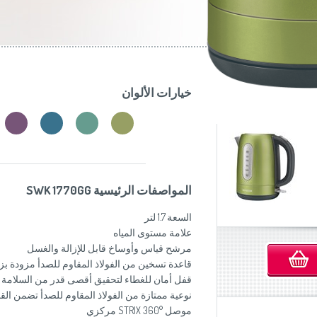
موزاين المطبخ
(Slovenščina)
Slovenija
وصانعات الساندويشات
(Deutsch)
Switzerland
United Kingdom
(English)
Other Countries
(English)
خيارات الألوان
المواصفات الرئيسية SWK 1770GG
السعة 1.7 لتر
علامة مستوى المياه
مرشح قياس وأوساخ قابل للإزالة والغسل
قاعدة تسخين من الفولاذ المقاوم للصدأ مزودة 
قفل أمان للغطاء لتحقيق أقصى قدر من السلامة
نوعية ممتازة من الفولاذ المقاوم للصدأ تضمن ال
موصل STRIX 360° مركزي