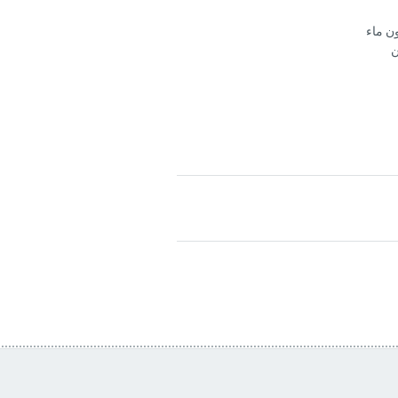
ن ماء
ن